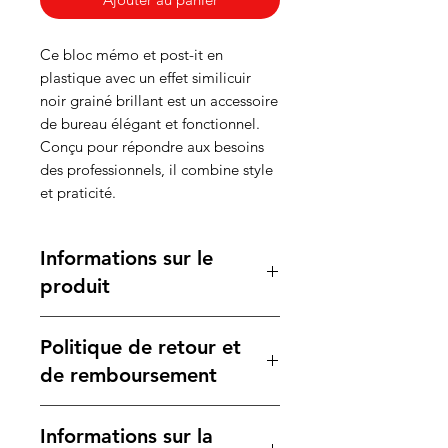
Ce bloc mémo et post-it en
plastique avec un effet similicuir
noir grainé brillant est un accessoire
de bureau élégant et fonctionnel.
Conçu pour répondre aux besoins
des professionnels, il combine style
et praticité.
Informations sur le
produit
Caractéristiques :
Politique de retour et
Dimensions
: 12,80 × 10,30 ×
1,80 cm, ce format moyen le
de remboursement
rend idéal pour un usage
quotidien tout en étant
Votre satisfaction est notre
Informations sur la
suffisamment compact pour se
priorité. Si vous n'êtes pas