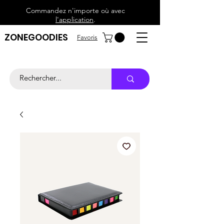
Commandez n'importe où avec
l'application
.
ZONEGOODIES
Favoris