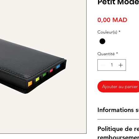
Petit Modè
Prix
0,00 MAD
Couleur(s)
*
Quantité
*
Ajouter au panier
Informations s
Caractéristiques :
Politique de r
Dimensions
: 13,
compacte qui le r
rembourseme