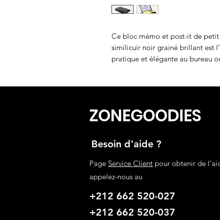
Ce bloc mémo et post-it de petit
similicuir noir grainé brillant est
pratique et élégante au bureau o
ZONEGOODIES
Besoin d'aide ?
Page
Service Client
pour obtenir de l'ai
appelez-nous au
+212 662 520-027
+212 662 520-037