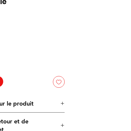
le
ur le produit
etour et de
5 × 8,5 × 1,8 cm, une taille
end facile à transporter.
nt