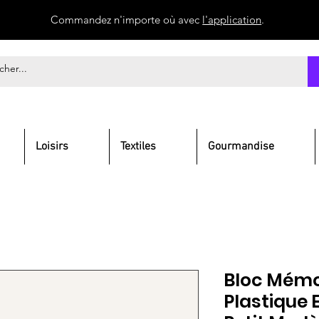
Commandez n'importe où avec
l'application
.
Loisirs
Textiles
Gourmandise
Bloc Mémo 
Plastique E