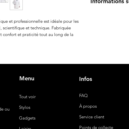
Informations s
Caractéristiques prin
Matériau
: Tissu r
que et professionnelle est idéale pour les
conçu pour un us
, scientifique et technique. Fabriquée
Couleur
: Blanc, 
t confort et praticité tout au long de la
propre et profess
Design
: Coupe c
col à rabat et b
et rapide.
Poches pratiques
rangement d'outil
essentiels.
Menu
Infos
Taille
: Disponible
personnalisable 
Logo personnali
FAQ
Tout voir
blouse avec le lo
À propos
Stylos
institution pour u
de ou
Utilisation
: Convi
Service client
Gadgets
chercheurs, techn
professionnels né
Points de collecte
Loisirs