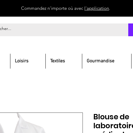
Commandez n'importe où avec
l'application
.
Loisirs
Textiles
Gourmandise
Blouse de
laboratoi