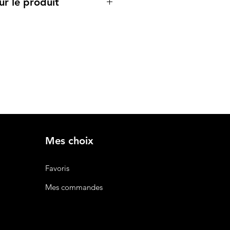
ur le produit
cipales :
ésistant et facile à entretenir,
age prolongé.
parfait pour un environnement
ionnel.
lassique avec manches longues,
outons pour un ajustement simple
: Poches à l'avant pour le
s, stylos ou autres objets
Mes choix
 en différentes tailles ou
pour un ajustement optimal.
Favoris
sé
: Possibilité de personnaliser la
go de votre entreprise ou
Mes commandes
ne identité professionnelle forte.
ent aux médecins, infirmiers,
iciens de laboratoire et autres
cessitant un uniforme fonctionnel