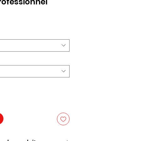
rofessionnel
x