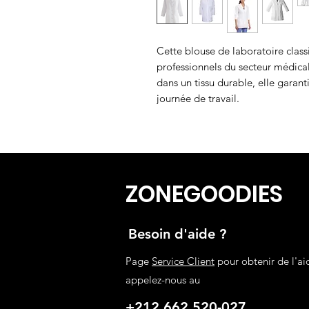
Cette blouse de laboratoire classi
professionnels du secteur médical
dans un tissu durable, elle garanti
journée de travail.
ZONEGOODIES
Besoin d'aide ?
Page
Service Client
pour obtenir de l'ai
appelez-nous au
+212 662 520-027