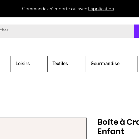
Commandez n'importe où avec
l'application
.
Loisirs
Textiles
Gourmandise
Boîte à Cr
Enfant