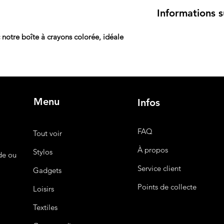
transporter et à dis
Nous nous engageons
Informations su
familiaux ou scolair
conformes et sécuris
est possible via sér
problème, notre pol
Expédition rapide e
permettant à votre
d’échanger ou de re
c notre boîte à crayons colorée, idéale
crayons arrivent en 
moments créatifs de
remboursement.
politique d'expéditi
frais et les délais de
Menu
Infos
FAQ
Tout voir
À propos
Stylos
de ou
Service client
Gadgets
Points de collecte
Loisirs
Textiles