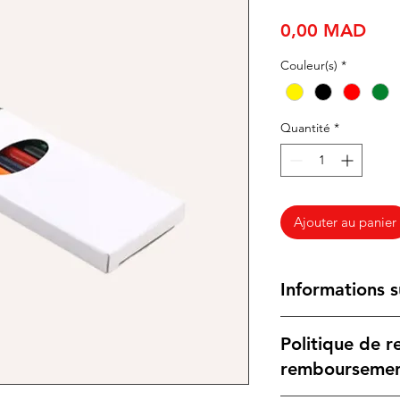
Prix
0,00 MAD
Couleur(s)
*
Quantité
*
Ajouter au panier
Informations s
Cette boîte publici
Politique de r
couleurs vives (jaune
orange), parfaits pou
rembourseme
Légère et compacte, 