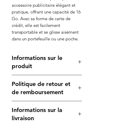
accessoire publicitaire élégant et
pratique, offrant une capacité de 16
Go. Avec sa forme de carte de
crédit, elle est facilement
transportable et se glisse aisément
dans un portefeuille ou une poche.
Informations sur le
produit
Caractéristiques :
Politique de retour et
Capacité
: 16 Go, suffisante pour
stocker des documents, photos
de remboursement
et vidéos.
Dimensions
:
Votre satisfaction est notre
Informations sur la
Article
: 8,6 x 5,4 x 0,15 cm,
priorité. Si vous n'êtes pas
un format ultra-plat qui
entièrement satisfait de votre
livraison
facilite le transport.
achat, veuillez consulter notre
Poids
: 10,4 g, légère et discrète.
politique de retour pour des
Nous garantissons une livraison