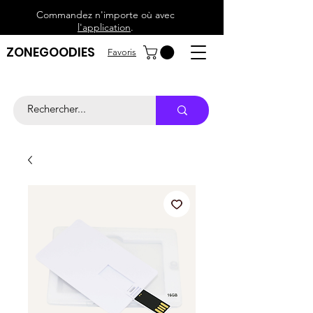
Commandez n'importe où avec
l'application
.
ZONEGOODIES
Favoris