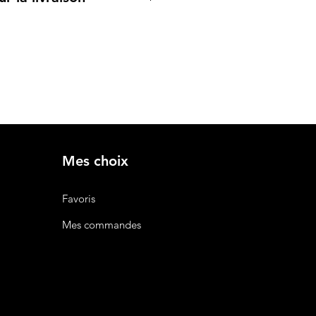
née en Bambou
 à assurer une livraison rapide
re chic avec une poignée en
 notre politique de livraison pour
e pour savourer vos boissons
s options et frais.
n ajoutant une note de style à
ambou
 assorti en bambou, qui protège
out en ajoutant une touche
haleureuse à votre environnement.
ls en Bambou
Mes choix
 de finitions en bambou, offre une
 agréable et s'accorde
Favoris
nt avec le reste du set.
age :
Mes commandes
nté dans un coffret noir chic, ce
adeau parfait qui allie praticité et
lle, convenant tant pour un usage
ofessionnel.
e élément est conçu avec des