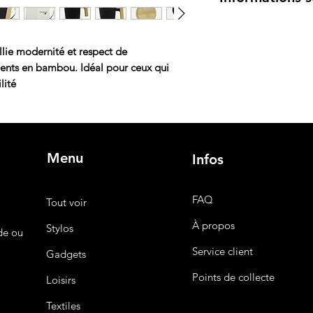
Tasse avec Poig
politique de retour.
Nous nous engageons
Une tasse noi
et fiable. Consultez
bambou, idéal
allie modernité et respect de
plus de détails sur le
chaudes tout e
ments en bambou. Idéal pour ceux qui
votre table.
lité
Sous-Verre en B
Un sous-verre
vos surfaces t
naturelle et c
Stylo avec Détai
Menu
Infos
Ce stylo, orné
prise en main
harmonieuseme
FAQ
Tout voir
Détails d'emball
À propos
Stylos
Emballage :
Prése
de ou
set constitue un c
Service client
Gadgets
esthétique nature
personnel que pr
Points de collecte
Loisirs
Avantages :
Durabilité :
Chaqu
Textiles