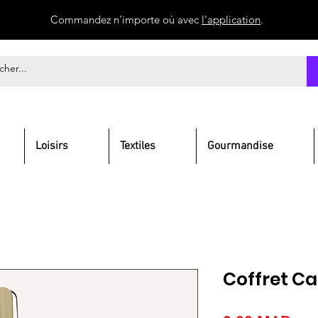
Commandez n'importe où avec
l'application
.
Loisirs
Textiles
Gourmandise
Coffret Ca