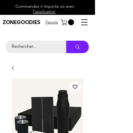
Commandez n'importe où avec
l'application
.
ZONEGOODIES
Favoris