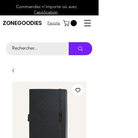
Commandez n'importe où avec
l'application
.
ZONEGOODIES
Favoris