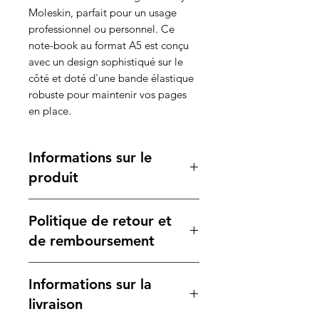
Moleskin, parfait pour un usage
professionnel ou personnel. Ce
note-book au format A5 est conçu
avec un design sophistiqué sur le
côté et doté d'une bande élastique
robuste pour maintenir vos pages
en place.
Informations sur le
produit
Caractéristiques :
Politique de retour et
Format
: A5
Couverture
: Simili cuir de haute
de remboursement
qualité, offrant une touche
luxueuse et durable.
Votre satisfaction est notre
Informations sur la
Élastique
: Large, avec une
priorité. Si vous n'êtes pas
plaque en métal intégrée, idéale
entièrement satisfait de votre
livraison
pour un marquage personnalisé.
achat, veuillez consulter notre