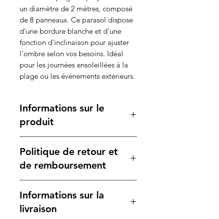
un diamètre de 2 mètres, composé
de 8 panneaux. Ce parasol dispose
d'une bordure blanche et d'une
fonction d'inclinaison pour ajuster
l'ombre selon vos besoins. Idéal
pour les journées ensoleillées à la
plage ou les événements extérieurs.
Informations sur le
produit
Caractéristiques :
Politique de retour et
Matière :
Polyester
Dimensions :
2 m de diamètre
de remboursement
Panneaux :
8 panneaux avec
bordure blanche
Votre satisfaction est notre
Informations sur la
Emballage :
Housse en polyester
priorité. Si vous n'êtes pas
avec bandoulière pour un
entièrement satisfait de votre
livraison
transport facile
achat, veuillez consulter notre