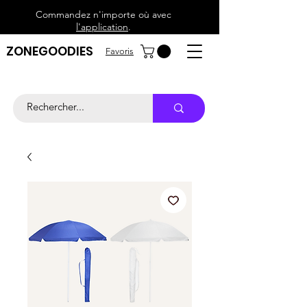
Commandez n'importe où avec
l'application
.
ZONEGOODIES
Favoris