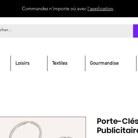
Commandez n'importe où avec
l'application
.
Loisirs
Textiles
Gourmandise
Porte-Clé
Publicitai