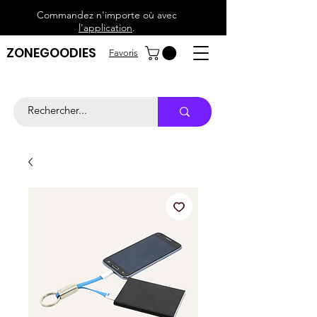
Commandez n'importe où avec
l'application
.
ZONEGOODIES
Favoris