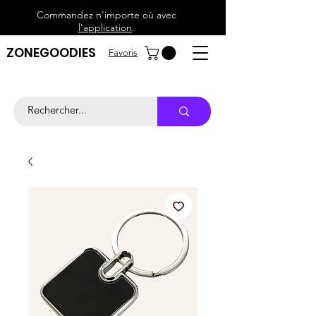
Commandez n'importe où avec
l'application
.
ZONEGOODIES
Favoris