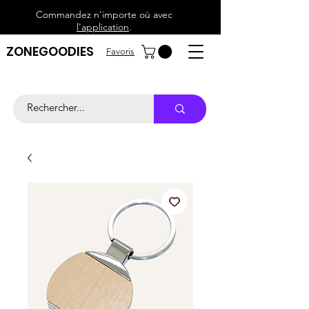
Commandez n'importe où avec
l'application
.
ZONEGOODIES
Favoris