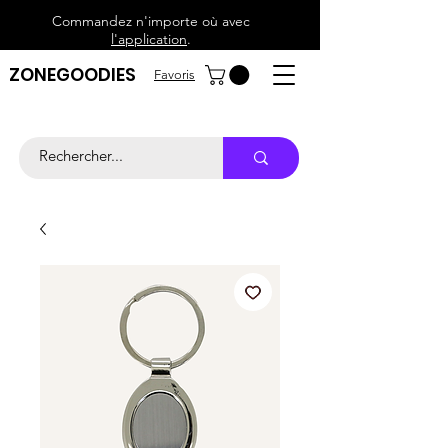
Commandez n'importe où avec
l'application
.
ZONEGOODIES
Favoris