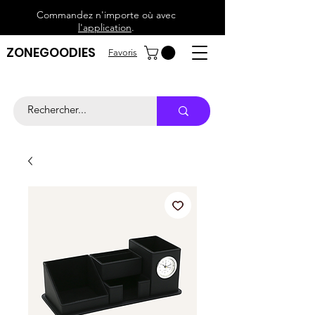
Commandez n'importe où avec
l'application
.
ZONEGOODIES
Favoris