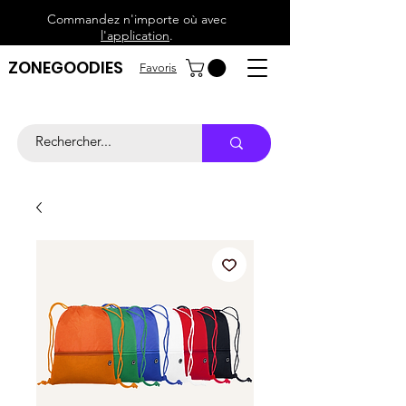
Commandez n'importe où avec
l'application
.
ZONEGOODIES
Favoris