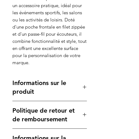
un accessoire pratique, idéal pour
les événements sportifs, les salons
ou les activités de loisirs. Doté
d'une poche frontale en filet zippée
et d'un passe-fil pour écouteurs, il
combine fonctionnalité et style, tout
en offrant une excellente surface
pour la personnalisation de votre
marque.
Informations sur le
produit
Caractéristiques :
Politique de retour et
Matière :
Polyester 210D,
garantissant résistance et
de remboursement
durabilité.
Dimensions :
34 x 45 cm, offrant
Votre satisfaction est notre
Informations sur la
suffisamment d'espace pour vos
priorité. Si vous n'êtes pas