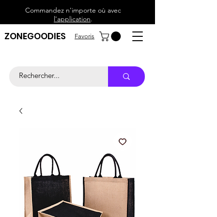
Commandez n'importe où avec
l'application
.
ZONEGOODIES
Favoris