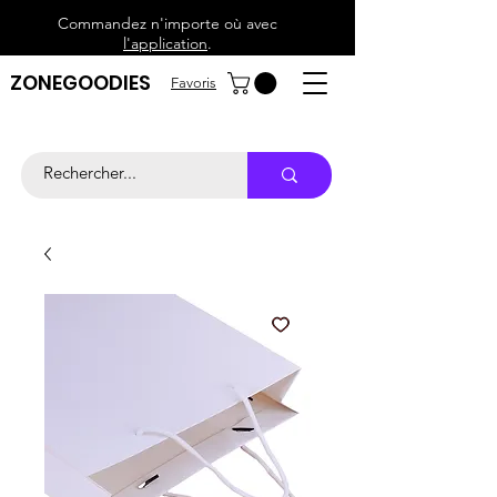
Commandez n'importe où avec
l'application
.
ZONEGOODIES
Favoris