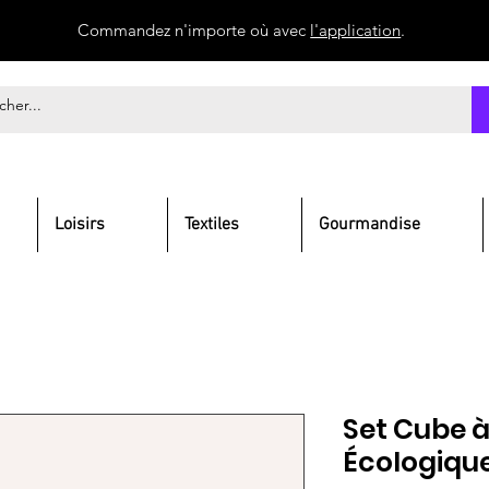
Commandez n'importe où avec
l'application
.
Loisirs
Textiles
Gourmandise
Set Cube à
Écologiqu