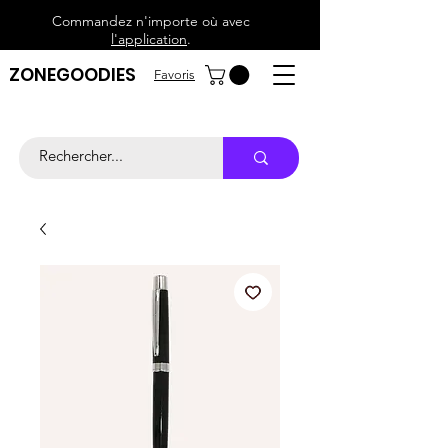
Commandez n'importe où avec
l'application
.
ZONEGOODIES
Favoris