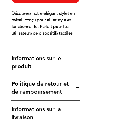
Découvrez notre élégant stylet en
métal, conçu pour allier style et
fonctionnalité. Parfait pour les
utilisateurs de dispositifs tactiles.
Informations sur le
produit
Ce stylet est fabriqué en métal de
Politique de retour et
haute qualité avec une finition noire
élégante. Léger et ergonomique, il
de remboursement
offre une prise en main confortable,
facilitant l'écriture ou le dessin sur
Nous nous engageons à vous fournir
Informations sur la
les écrans tactiles. Son design
des produits de qualité. Si, pour une
sophistiqué et moderne en fait un
raison quelconque, vous n'êtes pas
livraison
accessoire idéal pour les
satisfait de votre achat, vous pouvez