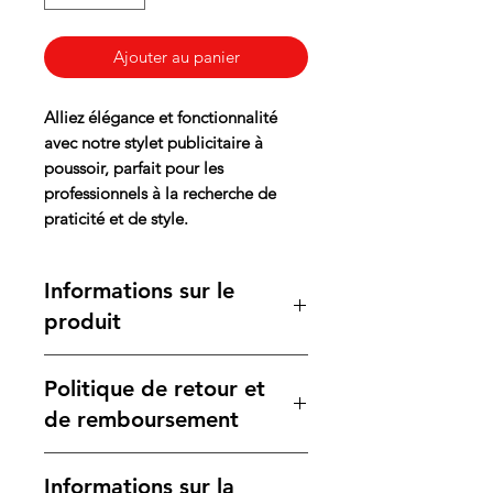
Ajouter au panier
Alliez élégance et fonctionnalité
avec notre stylet publicitaire à
poussoir, parfait pour les
professionnels à la recherche de
praticité et de style.
Informations sur le
produit
Ce stylo à bille publicitaire en
Politique de retour et
plastique arbore un corps blanc
épuré, complété par des attributs
de remboursement
colorés et un embout tactile, idéal
pour une utilisation sur écrans de
Nous nous engageons à vous offrir
Informations sur la
smartphones et tablettes. Grâce à
des produits de qualité. Si vous