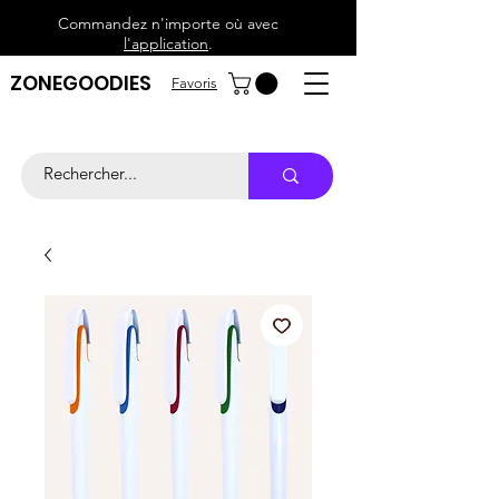
Commandez n'importe où avec
l'application
.
ZONEGOODIES
Favoris