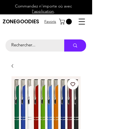
Commandez n'importe où avec
l'application
.
ZONEGOODIES
Favoris