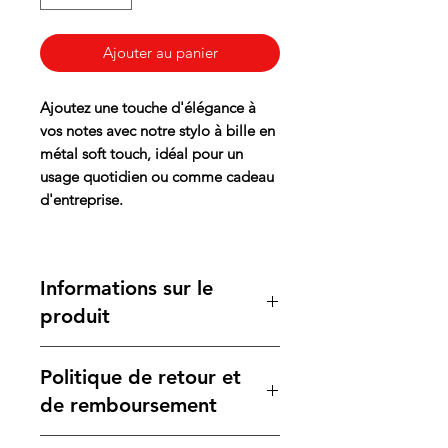
Ajouter au panier
Ajoutez une touche d'élégance à
vos notes avec notre stylo à bille en
métal soft touch, idéal pour un
usage quotidien ou comme cadeau
d'entreprise.
Informations sur le
produit
Ce stylo à bille est fabriqué en
Politique de retour et
métal avec une finition soft touch,
offrant une prise en main
de remboursement
confortable. Il est doté d'un bouton-
poussoir pour une utilisation facile,
Nous nous engageons à fournir des