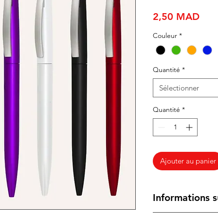
Prix
2,50 MAD
Couleur
*
Quantité
*
Sélectionner
Quantité
*
Ajouter au panier
Informations s
Ce stylo à bille en 