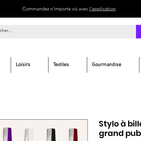
Commandez n'importe où avec
l'application
.
Loisirs
Textiles
Gourmandise
Stylo à bil
grand pub