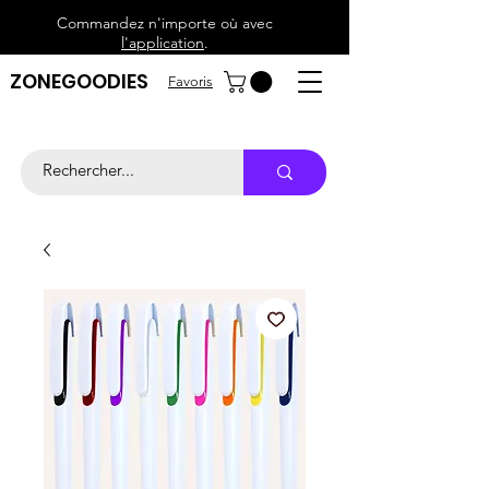
Commandez n'importe où avec
l'application
.
ZONEGOODIES
Favoris