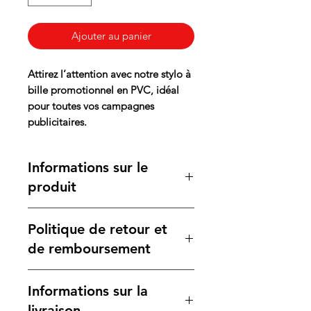
Ajouter au panier
Attirez l’attention avec notre stylo à
bille promotionnel en PVC, idéal
pour toutes vos campagnes
publicitaires.
Informations sur le
produit
Ce stylo à bille est conçu en
Politique de retour et
plastique de haute qualité, avec un
corps blanc élégant et des attributs
de remboursement
colorés qui ajoutent une touche de
dynamisme. Son mécanisme à
Nous nous engageons à vous fournir
Informations sur la
bouton-poussoir facilite l'utilisation,
des produits de qualité. Si, pour une
tandis que la recharge de 1,0 mm
raison quelconque, vous n'êtes pas
livraison