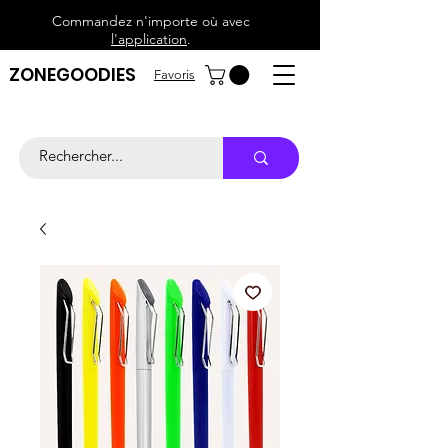
Commandez n'importe où avec
l'application
.
ZONEGOODIES
Favoris