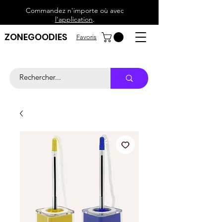
Commandez n'importe où avec
l'application
.
ZONEGOODIES
Favoris