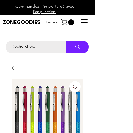
Commandez n'importe où avec
l'application
.
ZONEGOODIES
Favoris