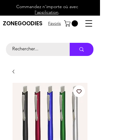
Commandez n'importe où avec
l'application
.
ZONEGOODIES
Favoris