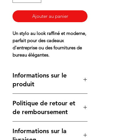
Ajouter au panier
Un stylo au look raffiné et moderne,
parfait pour des cadeaux
d'entreprise ou des fournitures de
bureau élégantes.
Informations sur le
produit
Ce stylo à bille en plastique se
Politique de retour et
distingue par son corps coloré à
effet métallique, rehaussé
de remboursement
d'attributs argentés, apportant une
touche de sophistication à votre
Nous souhaitons que vous soyez
Informations sur la
écriture. Avec un bouton à poussoir
pleinement satisfait de votre achat.
et une mine bleue, il offre une
Si ce n'est pas le cas, notre
livraison