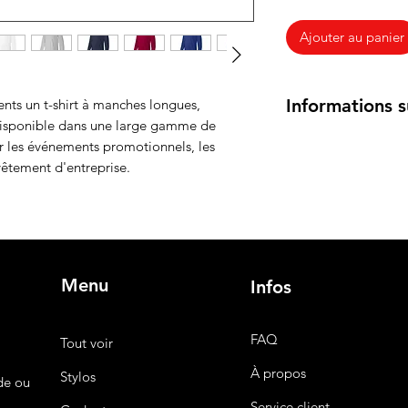
Ajouter au panier
Informations s
ents un t-shirt à manches longues,
 Disponible dans une large gamme de
Caractéristiques prin
our les événements promotionnels, les
Matériau
: 100% c
vêtement d'entreprise.
confort optimal t
Couleurs disponi
allant du noir, bl
d'autres teintes 
votre image de 
Menu
Design
: Col ron
Infos
offrant un ajuste
tailles.
FAQ
Tout voir
Taille
: Disponible
convenir à tous 
À propos
Stylos
de ou
Logo personnali
votre logo, sloga
Service client