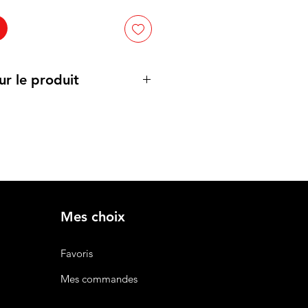
ur le produit
cipales :
oton, doux et respirant, pour un
out au long de la journée.
bles
: Une variété de couleurs
anc, bleu, vert, rouge, jaune, à
vives, idéales pour s'adapter à
marque.
d avec une coupe classique,
Mes choix
ment confortable pour toutes les
Favoris
 en plusieurs tailles pour
les types de morphologies.
Mes commandes
sé
: Personnalisez le t-shirt avec
n ou design pour une visibilité