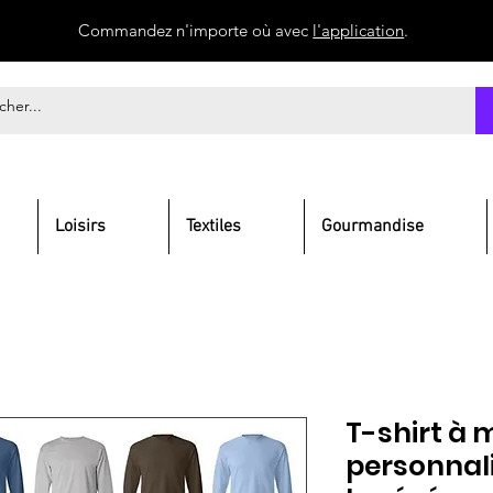
Commandez n'importe où avec
l'application
.
Loisirs
Textiles
Gourmandise
T-shirt à
personnali