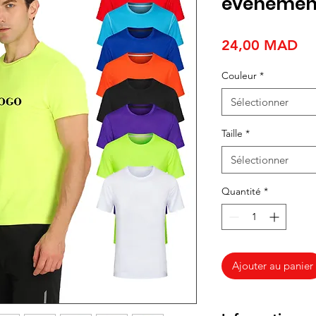
événement
Pri
24,00 MAD
Couleur
*
Sélectionner
Taille
*
Sélectionner
Quantité
*
Ajouter au panier