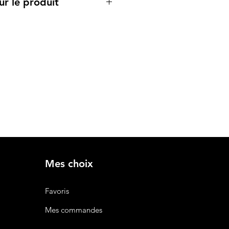
ur le produit
cipales :
en coton léger et respirant, offrant
lité tout au long de la journée.
bles
: Jaune fluo, orange, bleu,
et, noir, blanc – une large gamme
 pour capter l'attention.
d classique avec une coupe
 à tous les types de
 en plusieurs tailles pour
es.
sé
: Personnalisation avec votre
ge pour renforcer l’image de
Mes choix
ait pour les événements
Favoris
es campagnes marketing, les
s ou comme cadeau personnalisé.
Mes commandes