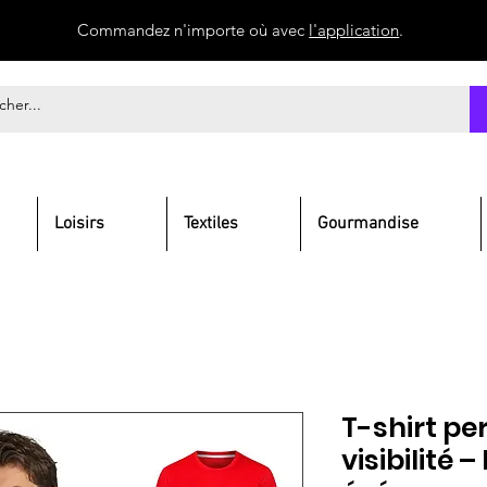
Commandez n'importe où avec
l'application
.
Loisirs
Textiles
Gourmandise
T-shirt pe
visibilité –