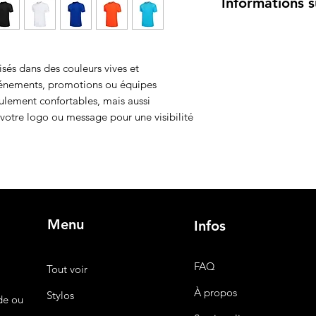
Informations s
Caractéristiques prin
Matériau
: Tissu 
confort et durabi
isés dans des couleurs vives et
Couleurs disponi
vénements, promotions ou équipes
rouge, vert, viol
eulement confortables, mais aussi
de couleurs vives
votre logo ou message pour une visibilité
Design
: Col ron
moderne, adaptée
morphologies.
Taille
: Disponible
hommes et femm
Logo personnali
logo ou un messa
Menu
Infos
votre marque.
Utilisation
: Parf
promotionnels, l
FAQ
Tout voir
équipes sportive
À propos
Stylos
de ou