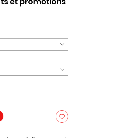
s et promotions
x