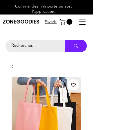
Commandez n'importe où avec
l'application
.
ZONEGOODIES
Favoris