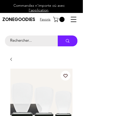
Commandez n'importe où avec
l'application
.
ZONEGOODIES
Favoris