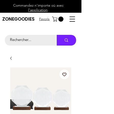
Commandez n'importe où avec
l'application
.
ZONEGOODIES
Favoris