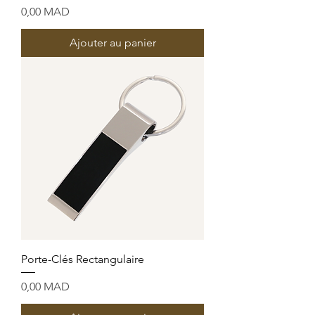
Prix
0,00 MAD
Ajouter au panier
Porte-Clés Rectangulaire
Prix
0,00 MAD