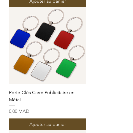
Ajouter au panier
Porte-Clés Carré Publicitaire en
Métal
Prix
0,00 MAD
Ajouter au panier