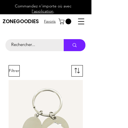
Commandez n'importe où avec
l'application
.
ZONEGOODIES
Favoris
Filtrer