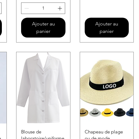
Ajouter au
Ajouter au
panier
panier
Blouse de
Chapeau de plage
e
laboratoire/uniforme
ou de mode