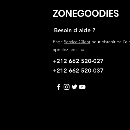
Dark Green
ZONEGOODIES
Dark Grey
Dark Pink
Deep blue
Besoin d'aide ?
Dk Blue
Dk Gray
Page
Service Client
pour obtenir de l'ai
E
appelez-nous au
Ecru
F
+212 662 520-027
Foncé Café
+212 662 520-037
Fruit Green
G
Ginger
Gray
Grey
Gris
H
Hot Pink
I