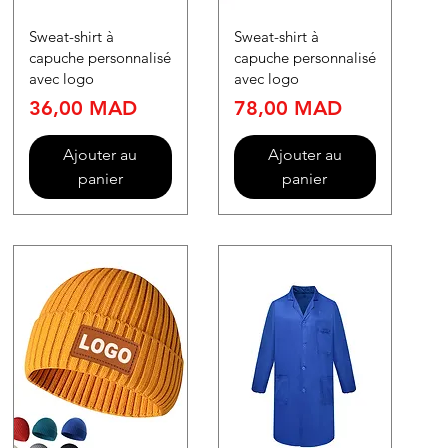
Sweat-shirt à
Sweat-shirt à
capuche personnalisé
capuche personnalisé
avec logo
avec logo
Prix
Prix
36,00 MAD
78,00 MAD
Ajouter au
Ajouter au
panier
panier