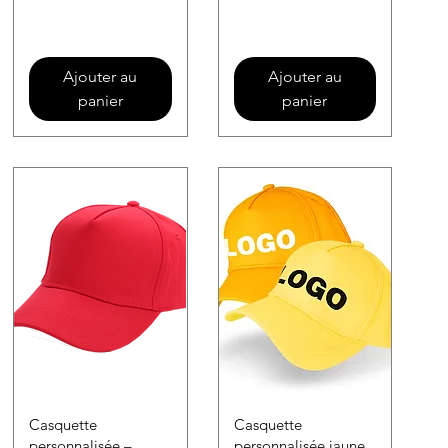
Ajouter au
Ajouter au
panier
panier
Casquette
Casquette
personnalisée –
personnalisée jaune