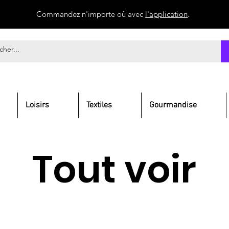
Commandez n'importe où avec
l'application
.
Loisirs
Textiles
Gourmandise
Tout voir