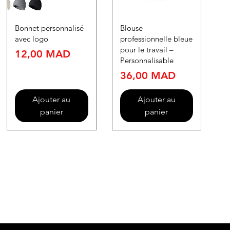
Bonnet personnalisé
Blouse
avec logo
professionnelle bleue
pour le travail –
Prix
12,00 MAD
Personnalisable
Prix
36,00 MAD
Ajouter au
Ajouter au
panier
panier