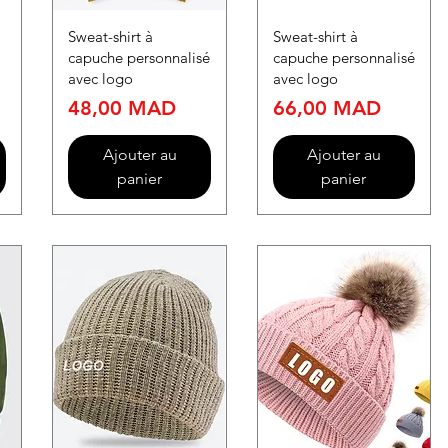
Sweat-shirt à
Sweat-shirt à
capuche personnalisé
capuche personnalisé
avec logo
avec logo
Prix
Prix
48,00 MAD
66,00 MAD
Ajouter au
Ajouter au
panier
panier