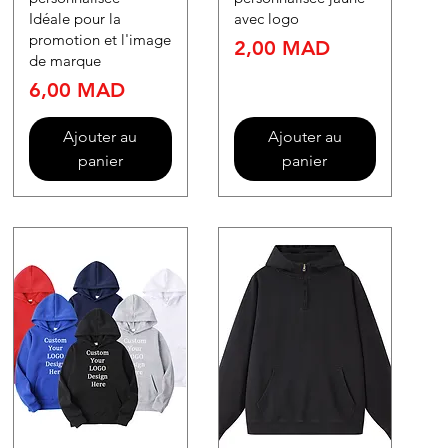
Idéale pour la
avec logo
promotion et l'image
Prix
2,00 MAD
de marque
Prix
6,00 MAD
Ajouter au
Ajouter au
panier
panier