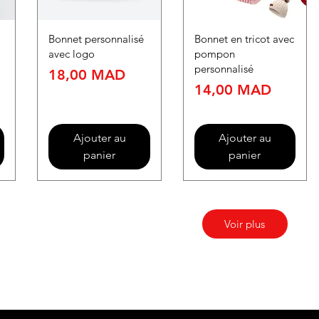
Bonnet personnalisé
Bonnet en tricot avec
avec logo
pompon
personnalisé
Prix
18,00 MAD
Prix
14,00 MAD
Ajouter au
Ajouter au
panier
panier
Voir plus