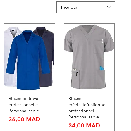
Trier par
Blouse de travail
Blouse
professionnelle -
médicale/uniforme
Personnalisable
professionnel –
Personnalisable
Prix
36,00 MAD
Prix
34,00 MAD