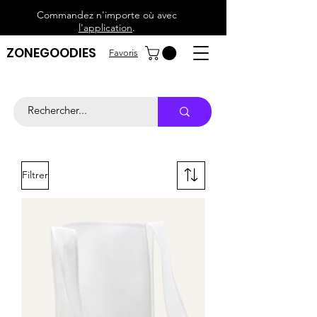
Commandez n'importe où avec
l'application
.
ZONEGOODIES
Favoris
Filtrer