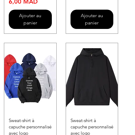
Prix
6,00 MAD
Ajouter au
Ajouter au
panier
panier
Sweat-shirt à
Sweat-shirt à
capuche personnalisé
capuche personnalisé
avec logo
avec logo