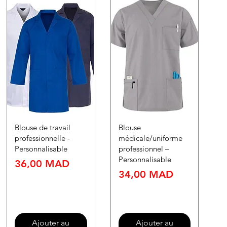
Blouse de travail
Blouse
professionnelle -
médicale/uniforme
Personnalisable
professionnel –
Personnalisable
Prix
36,00 MAD
Prix
34,00 MAD
Ajouter au
Ajouter au