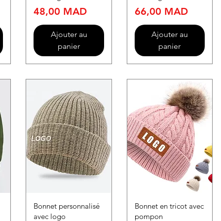
Prix
Prix
48,00 MAD
66,00 MAD
Ajouter au
Ajouter au
panier
panier
Bonnet personnalisé
Bonnet en tricot avec
avec logo
pompon