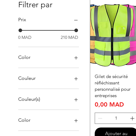
Filtrer par
Prix
0 MAD
210 MAD
Color
Gilet de sécurité
Couleur
réfléchissant
personnalisé pour
entreprises
Couleur(s)
Prix
0,00 MAD
Color
Blue
Ajouter au