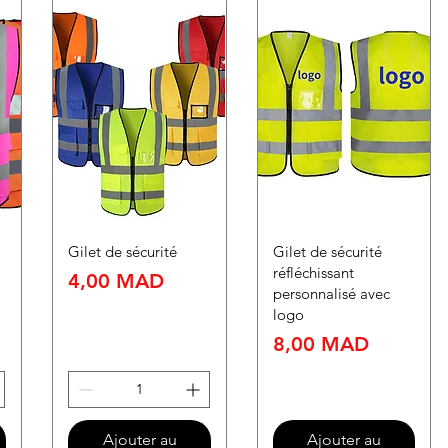
Gilet de sécurité
Gilet de sécurité
réfléchissant
Prix
4,00 MAD
personnalisé avec
logo
Prix
8,00 MAD
Ajouter au
Ajouter au