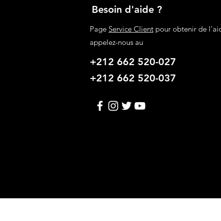
Dark Green
Besoin d'aide ?
Dark Grey
Page
Service Client
pour obtenir de l'ai
Dark Pink
Deep blue
appelez-nous au
Dk Blue
+212 662 520-027
Dk Gray
E
+212 662 520-037
Ecru
F
Foncé Café
Fruit Green
G
Ginger
Gray
Grey
Gris
H
Hot Pink
I