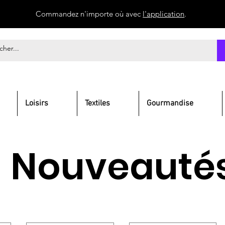
Commandez n'importe où avec
l'application
.
Loisirs
Textiles
Gourmandise
Nouveauté