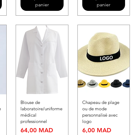
panier
panier
Blouse de
Chapeau de plage
e
laboratoire/uniforme
ou de mode
médical
personnalisé avec
professionnel
logo
Prix
Prix
64,00 MAD
6,00 MAD