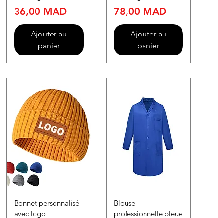
Prix
Prix
36,00 MAD
78,00 MAD
Ajouter au
Ajouter au
panier
panier
Bonnet personnalisé
Blouse
avec logo
professionnelle bleue