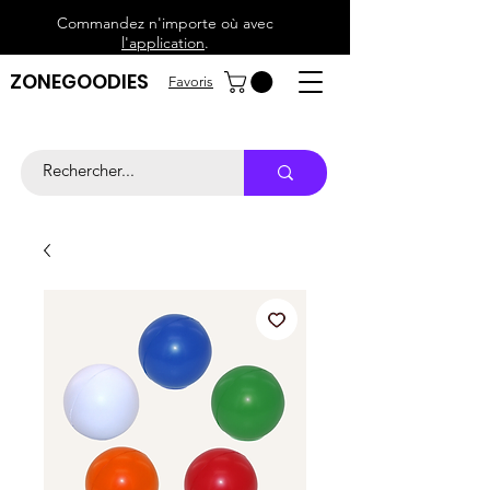
Commandez n'importe où avec
l'application
.
ZONEGOODIES
Favoris