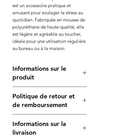
est un accessoire pratique et
amusant pour soulager le stress au
quotidien. Fabriquée en mousse de
polyuréthane de haute qualité, elle
est légère et agréable au toucher,
idéale pour une utilisation régulière
au bureau ou à la maison.
Informations sur le
produit
Caractéristiques :
Politique de retour et
Dimensions
: Ø 6,2 cm, un
format parfait pour s'adapter à la
de remboursement
main et faciliter les exercices de
relaxation.
Votre satisfaction est notre
Informations sur la
Poids
: 17 gr, ce qui la rend facile
priorité. Si vous n'êtes pas
à manipuler et à transporter.
entièrement satisfait de votre
livraison
Couleur
: Disponible en blanc,
achat, veuillez consulter notre