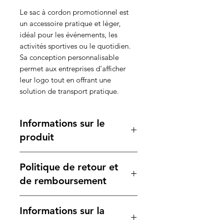
Le sac à cordon promotionnel est
un accessoire pratique et léger,
idéal pour les événements, les
activités sportives ou le quotidien.
Sa conception personnalisable
permet aux entreprises d'afficher
leur logo tout en offrant une
solution de transport pratique.
Informations sur le
produit
Caractéristiques :
Politique de retour et
Matière :
Silicone de haute
qualité, durable et flexible.
de remboursement
Dimensions :
6,8 cm de diamètre
x 1,10 cm, s'adapte à la plupart
Votre satisfaction est notre
Informations sur la
des poignets.
priorité. Si vous n'êtes pas