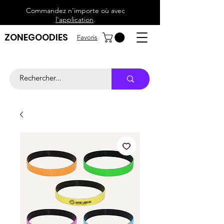
Commandez n'importe où avec
l'application
.
ZONEGOODIES
Favoris