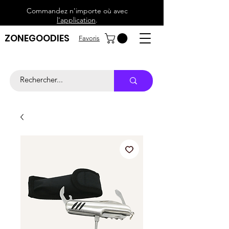
Commandez n'importe où avec
l'application
.
ZONEGOODIES
Favoris