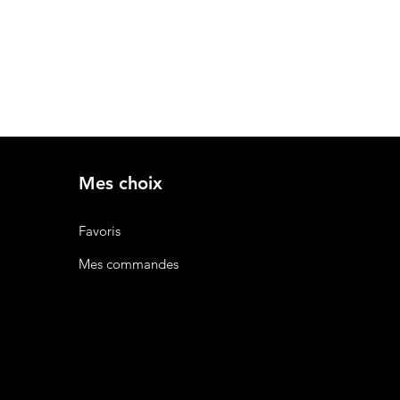
 à assurer une livraison rapide
 notre politique de livraison pour
s options et frais.
Mes choix
Favoris
Mes commandes