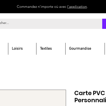
Commandez n'importe où avec
l'application
.
Loisirs
Textiles
Gourmandise
Carte PVC
Personnal