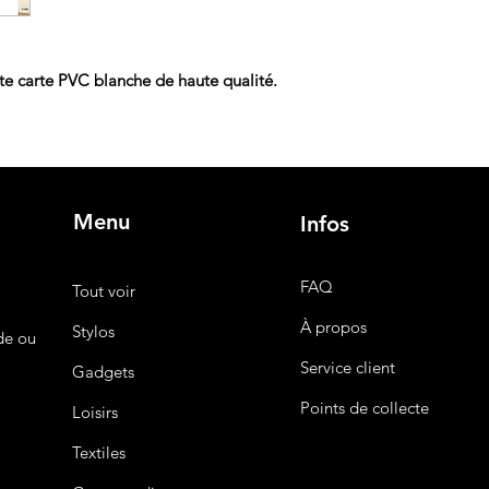
Nous nous engageons
et fiable. Consultez
plus de détails sur le
tte carte PVC blanche de haute qualité.
Menu
Infos
FAQ
Tout voir
À propos
Stylos
de ou
Service client
Gadgets
Points de collecte
Loisirs
Textiles