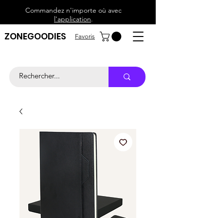
Commandez n'importe où avec
l'application
.
ZONEGOODIES
Favoris