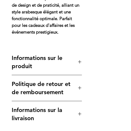
de design et de praticité, alliant un
style arabesque élégant et une
fonctionnalité optimale. Parfait
pour les cadeaux d'affaires et les
événements prestigieux.
Informations sur le
produit
Ce coffret comprend un note-book
Politique de retour et
A5 au design arabesque en simili
cuir, avec fermeture magnétique et
de remboursement
plaque métallique pour marquage
personnalisé. Il est accompagné
Si ce produit ne répond pas à vos
Informations sur la
d'un stylo en métal avec finition soft
attentes, il est éligible pour un
touch, assorti au carnet, offrant un
retour ou un échange selon notre
livraison
ensemble sophistiqué et
politique de retour.
harmonieux.
Nous nous engageons à assurer une