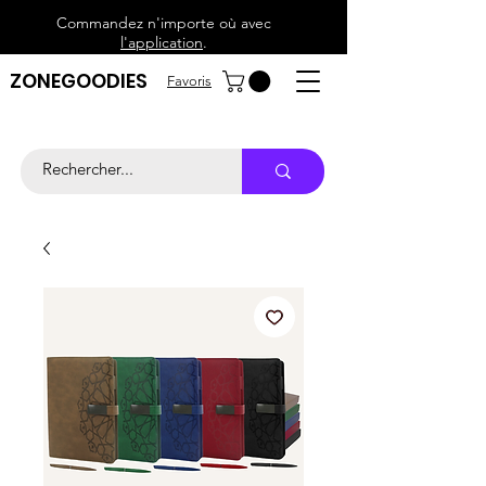
Commandez n'importe où avec
l'application
.
ZONEGOODIES
Favoris