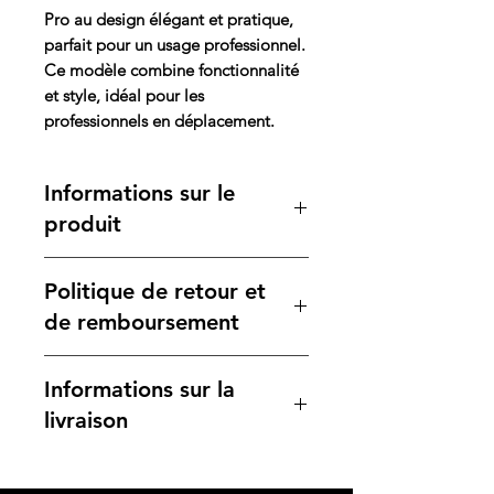
Pro au design élégant et pratique,
parfait pour un usage professionnel.
Ce modèle combine fonctionnalité
et style, idéal pour les
professionnels en déplacement.
Informations sur le
produit
Caractéristiques du produit :
Politique de retour et
Format :
A5
Mécanisme :
Classeur,
de remboursement
permettant une organisation
facile des notes.
Si ce produit ne répond pas à vos
Informations sur la
Couverture :
En simili cuir, avec
attentes, il est éligible pour un
une languette aimante pour une
retour ou un échange selon notre
livraison
fermeture sécurisée. Équipée
politique de retour.
d'une plaque métallique pour le
Nous nous engageons à assurer une
marquage laser.
livraison rapide et fiable. Consultez