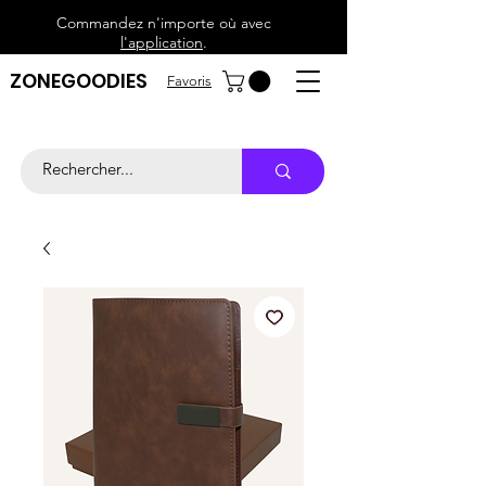
Commandez n'importe où avec
l'application
.
ZONEGOODIES
Favoris