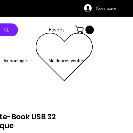
Connexion
Favoris
Technologie
Meilleures ventes
ote-Book USB 32
sque