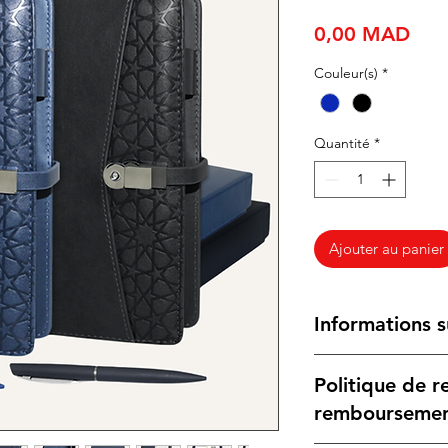
Prix
0,00 MAD
Couleur(s)
*
Quantité
*
Ajouter au panier
Informations s
Design Élégant :
Politique de r
Style :
Motif ar
design traditi
rembourseme
artistique.