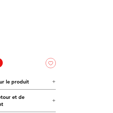
ur le produit
etour et de
abesque en triangle, inspiré du
onnel, offrant une touche
nt