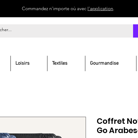
Commandez n'importe où avec
l'application
.
Loisirs
Textiles
Gourmandise
Coffret N
Go Arabe