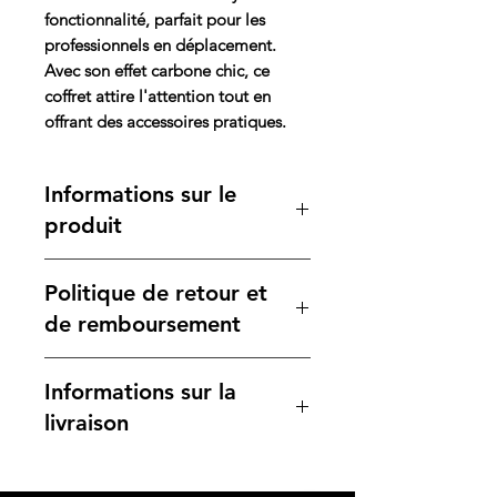
fonctionnalité, parfait pour les
professionnels en déplacement.
Avec son effet carbone chic, ce
coffret attire l'attention tout en
offrant des accessoires pratiques.
Informations sur le
produit
Ce coffret comprend un porte-
Politique de retour et
cartes de visite élégant, un stylo
à bille de qualité et un porte-clés
de remboursement
assorti, tous fabriqués en simili
cuir effet carbone. Ce design
Votre satisfaction est notre
Informations sur la
contemporain donne une touche
priorité. Si vous n'êtes pas
moderne et sophistiquée, idéale
entièrement satisfait de votre
livraison
pour des présentations
achat, veuillez consulter notre
professionnelles ou des cadeaux
politique de retour pour des
Nous garantissons une livraison
d'entreprise. Chaque article est
instructions claires sur les
rapide et sécurisée, assurant ainsi