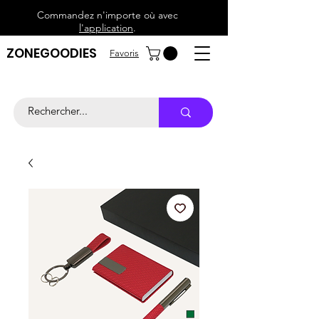
Commandez n'importe où avec
l'application
.
ZONEGOODIES
Favoris