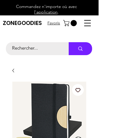
Commandez n'importe où avec
l'application
.
ZONEGOODIES
Favoris