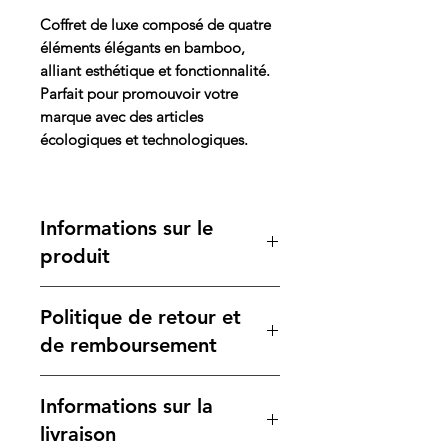
Coffret de luxe composé de quatre
éléments élégants en bamboo,
alliant esthétique et fonctionnalité.
Parfait pour promouvoir votre
marque avec des articles
écologiques et technologiques.
Informations sur le
produit
Ce coffret comprend un
Politique de retour et
notebook de type Moleskine
avec une couverture double, en
de remboursement
tissu et carton, doté d'un
élastique et d'un porte-stylo sur
Nous nous engageons à garantir
Informations sur la
le côté. La plaque en bamboo
votre satisfaction. Si le produit
sur le côté, en forme de demi-
ne correspond pas à vos
livraison