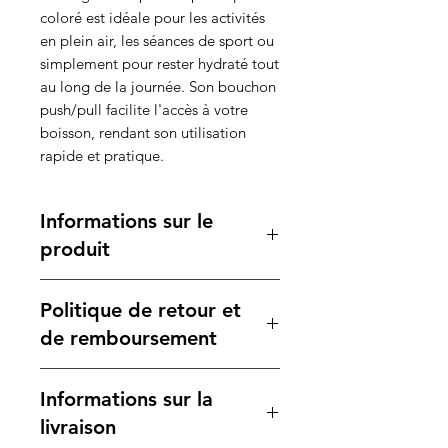
coloré est idéale pour les activités
en plein air, les séances de sport ou
simplement pour rester hydraté tout
au long de la journée. Son bouchon
push/pull facilite l'accès à votre
boisson, rendant son utilisation
rapide et pratique.
Informations sur le
produit
Caractéristiques :
Politique de retour et
Matière :
Plastique durable,
léger et résistant, parfait pour un
de remboursement
usage intensif.
Contenance :
500 ml, offrant une
Votre satisfaction est notre
Informations sur la
capacité suffisante pour vous
priorité. Si vous n'êtes pas
hydrater sans être encombrante.
entièrement satisfait de votre
livraison
Dimensions :
achat, veuillez consulter notre