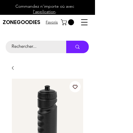
Commandez n'importe où avec
l'application
.
ZONEGOODIES
Favoris