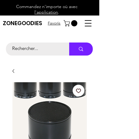
Commandez n'importe où avec
l'application
.
ZONEGOODIES
Favoris