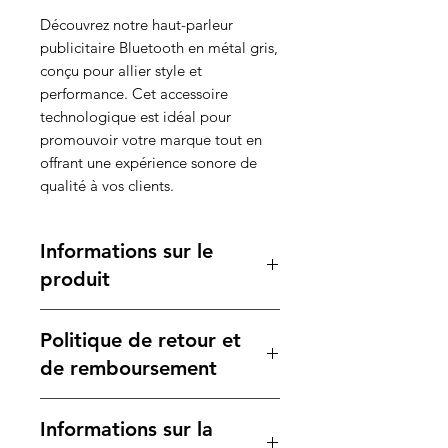
Découvrez notre haut-parleur
publicitaire Bluetooth en métal gris,
conçu pour allier style et
performance. Cet accessoire
technologique est idéal pour
promouvoir votre marque tout en
offrant une expérience sonore de
qualité à vos clients.
Informations sur le
produit
Caractéristiques :
Politique de retour et
Type de produit
: Haut-parleur
Bluetooth.
de remboursement
Matériaux
: Fabriqué en métal
gris, alliant robustesse et
Votre satisfaction est notre
Informations sur la
élégance.
priorité. Si vous n'êtes pas