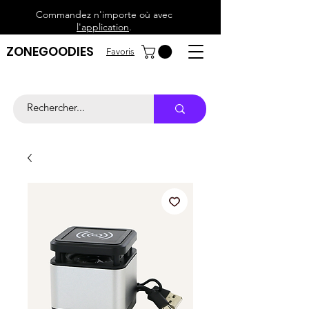
Commandez n'importe où avec
l'application
.
ZONEGOODIES
Favoris